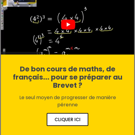
De bon cours de maths, de
français... pour se préparer au
Brevet ?
Le seul moyen de progresser de manière
pérenne
CLIQUER ICI