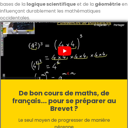
bases de la
logique scientifique
et de la
géométrie
en
influençant durablement les mathématiques
occidentales.
De bon cours de maths, de
français... pour se préparer au
Brevet ?
Le seul moyen de progresser de manière
pérenne