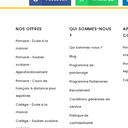
NOS OFFRES
QUI SOMMES-NOUS
A
?
C
Primaire - École à la
Qui sommes-nous ?
Pri
maison
ma
Blog
Primaire - Soutien
Pri
scolaire -
Programme de
exp
Approfondissement
parrainage
Col
Primaire - Cours de
Programme Partenaires
français à distance pour
Recrutement
expatriés
Conditions générales de
Collège - École à la
service
maison
Politique de
Collège - Soutien scolaire
confidentialité