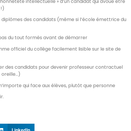
honnêteté intellectuelle » d’un candidat qui avoue être
!)
es diplômes des candidats (même si l’école émettrice du
 pas du tout formés avant de démarrer
mme officiel du collège facilement lisible sur le site de
er des candidats pour devenir professeur contractuel
oreille…)
n’importe qui face aux élèves, plutôt que personne
r.
LinkedIn