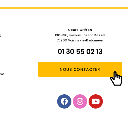
Cours Griffon
N
130-136, avenue Joseph Kessel
78960 Voisins-le-Bretonneux
01 30 55 02 13
NOUS CONTACTER
isé