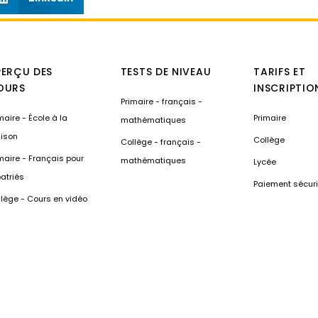
PERÇU DES
TESTS DE NIVEAU
TARIFS ET
OURS
INSCRIPTIO
Primaire - français -
maire - École à la
Primaire
mathématiques
ison
Collège
Collège - français -
maire - Français pour
mathématiques
Lycée
atriés
Paiement sécur
lège - Cours en vidéo