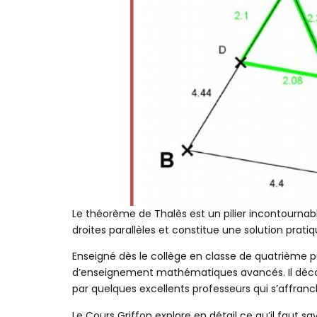
Le théorème de Thalès est un pilier incontournabl
droites parallèles et constitue une solution prat
Enseigné dès le collège en classe de quatrième 
d’enseignement mathématiques avancés. Il découl
par quelques excellents professeurs qui s’affran
Le Cours Griffon explore en détail ce qu’il faut sa