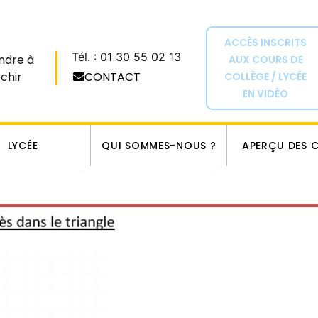
ACCÈS INSCRITS
Tél. : 01 30 55 02 13
ndre à
AUX COURS DE
échir
CONTACT
COLLÈGE / LYCÉE
EN VIDÉO
orème de Thalès
LYCÉE
QUI SOMMES-NOUS ?
APERÇU DES 