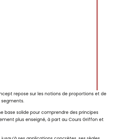
oncept repose sur les notions de proportions et de
es segments.
ne base solide pour comprendre des principes
ment plus enseigné, à part au Cours Griffon et
e jusqu’à ses applications concrètes, ses règles