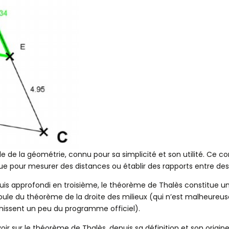
e de la géométrie, connu pour sa simplicité et son utilité. Ce c
ique pour mesurer des distances ou établir des rapports entre d
puis approfondi en troisième, le théorème de Thalès constitue u
e du théorème de la droite des milieux (qui n’est malheureuse
chissent un peu du programme officiel).
voir sur le théorème de Thalès, depuis sa définition et son origin