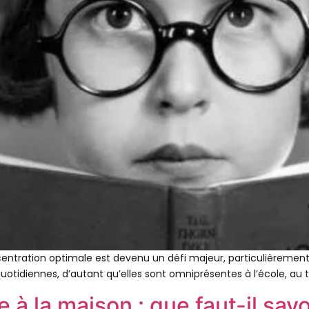
tration optimale est devenu un défi majeur, particulièrement p
otidiennes, d’autant qu’elles sont omniprésentes à l’école, au t
 à la maison : que faut-il savo